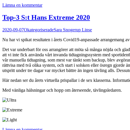
Lämna en kommentar
Top-3 S:t Hans Extreme 2020
2020-09-07
Okategoriserade
Sara Snogerup Linse
Nu har vi spikat resultaten i årets Covid19-anpassade arrangemang av
Det var underbart för oss arrangörer att möta så många nöjda och glad
att vi inte fick använda vårt invanda tidtagningssystem med sportidentb
vår manuella tidtagning, som mest var tänkt som backup, blev avgörande
rättvisa med två olika system, och start i solsken eller ösregn gjorde ä
utspritt under tre dagar var mycket bättre än ingen tävling alls. Dess
Här nedan ser du årets virtuella prispallar i de sex klasserna. Informat
Med vänliga hälsningar och hopp om återseende, tävlingsledaren.
Lämna en kommentar