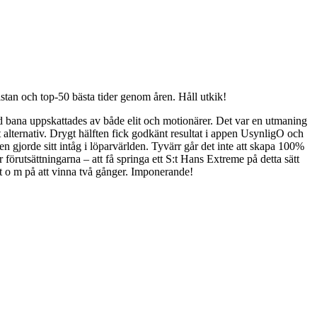
stan och top-50 bästa tider genom åren. Håll utkik!
ad bana uppskattades av både elit och motionärer. Det var en utmaning
t alternativ. Drygt hälften fick godkänt resultat i appen UsynligO och
 gjorde sitt intåg i löparvärlden. Tyvärr går det inte att skapa 100%
r förutsättningarna – att få springa ett S:t Hans Extreme på detta sätt
 t o m på att vinna två gånger. Imponerande!