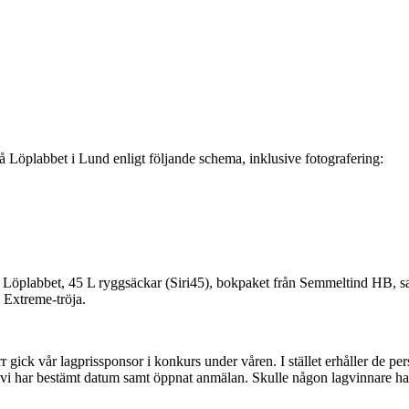
på Löplabbet i Lund enligt följande schema, inklusive fotografering:
 från Löplabbet, 45 L ryggsäckar (Siri45), bokpaket från Semmeltind HB,
s Extreme-tröja.
rr gick vår lagprissponsor i konkurs under våren. I stället erhåller de pers
 vi har bestämt datum samt öppnat anmälan. Skulle någon lagvinnare ha fö