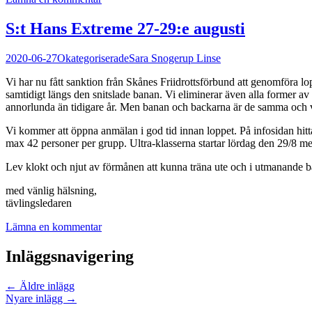
S:t Hans Extreme 27-29:e augusti
2020-06-27
Okategoriserade
Sara Snogerup Linse
Vi har nu fått sanktion från Skånes Friidrottsförbund att genomföra lo
samtidigt längs den snitslade banan. Vi eliminerar även alla former av s
annorlunda än tidigare år. Men banan och backarna är de samma och vi 
Vi kommer att öppna anmälan i god tid innan loppet. På infosidan hitta
max 42 personer per grupp. Ultra-klasserna startar lördag den 29/8 me
Lev klokt och njut av förmånen att kunna träna ute och i utmanande b
med vänlig hälsning,
tävlingsledaren
Lämna en kommentar
Inläggsnavigering
←
Äldre inlägg
Nyare inlägg
→