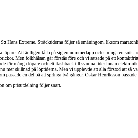
 S:t Hans Extreme. Sträcktiderna följer så småningom, liksom maratonli
a löpare. Att äntligen få ta på sig en nummerlapp och springa en snitsl
rickor. Men folkhälsan går förstås före och vi satsade på ett kontaktfrit
 för många löpare och ett flashback till svunna tider innan elektroniken
nnu mer skillnad på löptiderna. Men vi upplevde att alla förstod att så va
utom passade en del på att springa två gånger. Oskar Henriksson passade
ion om prisutdelning följer snart.