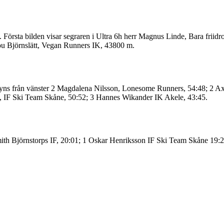
 Första bilden visar segraren i Ultra 6h herr Magnus Linde, Bara friidr
ou Björnslätt, Vegan Runners IK, 43800 m.
n syns från vänster 2 Magdalena Nilsson, Lonesome Runners, 54:48; 2 Ax
, IF Ski Team Skåne, 50:52; 3 Hannes Wikander IK Akele, 43:45.
Smith Björnstorps IF, 20:01; 1 Oskar Henriksson IF Ski Team Skåne 19: