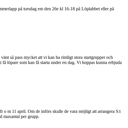
ummerlapp på torsdag em den 26e kl 16-18 på Löplabbet eller på
 vänt så pass mycket att vi kan ha rimligt stora startgrupper och
digt få löpare som kan få starta under en dag. Vi hoppas kunna erbjuda
 o m 11 april. Om de införs skulle de vara möjligt att arrangera S:t
ed maxantal per grupp.