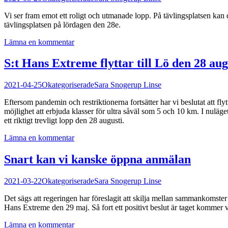
Vi ser fram emot ett roligt och utmanade lopp. På tävlingsplatsen k
tävlingsplatsen på lördagen den 28e.
Lämna en kommentar
S:t Hans Extreme flyttar till Lö den 28 aug
2021-04-25
Okategoriserade
Sara Snogerup Linse
Eftersom pandemin och restriktionerna fortsätter har vi beslutat att fly
möjlighet att erbjuda klasser för ultra såväl som 5 och 10 km. I nuläge
ett riktigt trevligt lopp den 28 augusti.
Lämna en kommentar
Snart kan vi kanske öppna anmälan
2021-03-22
Okategoriserade
Sara Snogerup Linse
Det sägs att regeringen har föreslagit att skilja mellan sammankomster
Hans Extreme den 29 maj. Så fort ett positivt beslut är taget kommer 
Lämna en kommentar