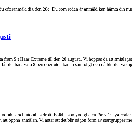
an du efteranmäla dig den 28e. Du som redan är anmäld kan hämta din n
usti
tta fram S:t Hans Extreme till den 28 augusti. Vi hoppas då att smittläget
t får det bara vara 8 personer ute i banan samtidigt och då blir det väl
 inomhus och utomhusidrott. Folkhälsomyndigheten föreslår nya regler fr
vi att öppna anmälan. Vi antar att det blir någon form av startgrupper m