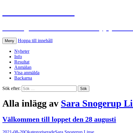
S:t Hans Extreme
Ett roligt och utmanande traillopp på S:t
Hoppa till innehåll
Meny
Nyheter
Info
Resultat
Anmälan
Visa anmälda
Backarna
Sök efter:
Alla inlägg av
Sara Snogerup Li
Välkommen till loppet den 28 augusti
2021-08-20
Okategoriserade
Sara Snogerup Linse