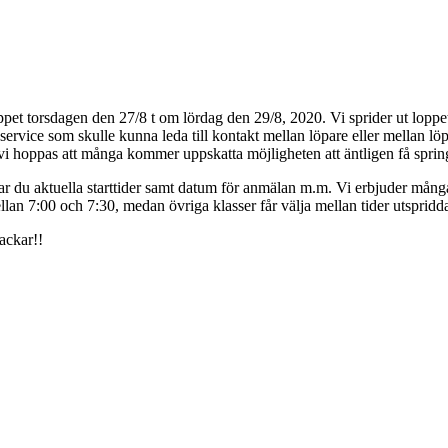
ppet torsdagen den 27/8 t om lördag den 29/8, 2020. Vi sprider ut loppet
ervice som skulle kunna leda till kontakt mellan löpare eller mellan löpa
hoppas att många kommer uppskatta möjligheten att äntligen få springa e
r du aktuella starttider samt datum för anmälan m.m. Vi erbjuder många 
llan 7:00 och 7:30, medan övriga klasser får välja mellan tider utsprid
ackar!!