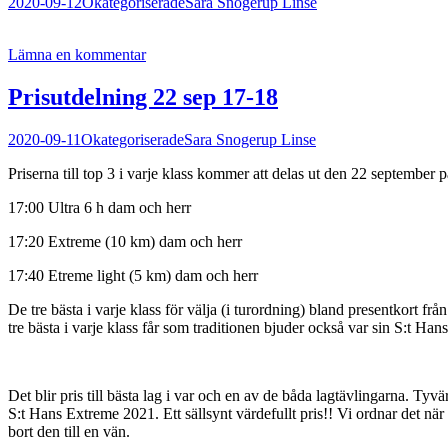
2020-09-12
Okategoriserade
Sara Snogerup Linse
Lämna en kommentar
Prisutdelning 22 sep 17-18
2020-09-11
Okategoriserade
Sara Snogerup Linse
Priserna till top 3 i varje klass kommer att delas ut den 22 september 
17:00 Ultra 6 h dam och herr
17:20 Extreme (10 km) dam och herr
17:40 Etreme light (5 km) dam och herr
De tre bästa i varje klass för välja (i turordning) bland presentkort
tre bästa i varje klass får som traditionen bjuder också var sin S:t Han
Det blir pris till bästa lag i var och en av de båda lagtävlingarna. Tyvä
S:t Hans Extreme 2021. Ett sällsynt värdefullt pris!! Vi ordnar det när
bort den till en vän.