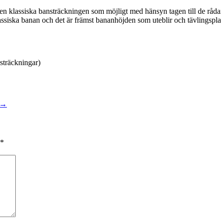
 den klassiska bansträckningen som möjligt med hänsyn tagen till de r
ska banan och det är främst bananhöjden som uteblir och tävlingsplats
nsträckningar)
→
*