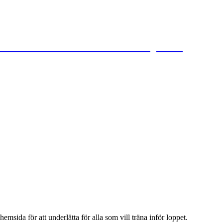
 Hans Backar i Lund den 28 maj 2026
emsida för att underlätta för alla som vill träna inför loppet.