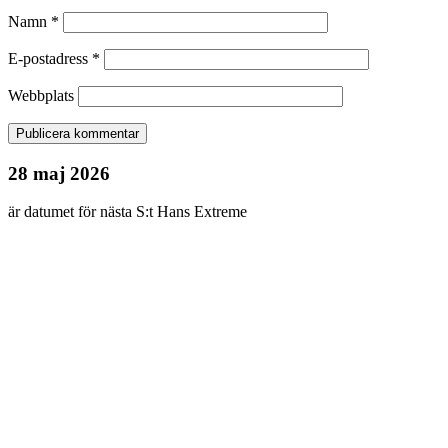
Namn
*
E-postadress
*
Webbplats
28 maj 2026
är datumet för nästa S:t Hans Extreme