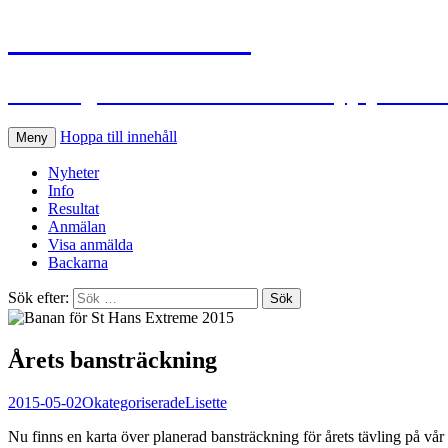
S:t Hans Extreme
Ett roligt och utmanande traillopp på S:t
Hoppa till innehåll
Meny
Nyheter
Info
Resultat
Anmälan
Visa anmälda
Backarna
Sök efter:
Årets bansträckning
2015-05-02
Okategoriserade
Lisette
Nu finns en karta över planerad bansträckning för årets tävling på vår h