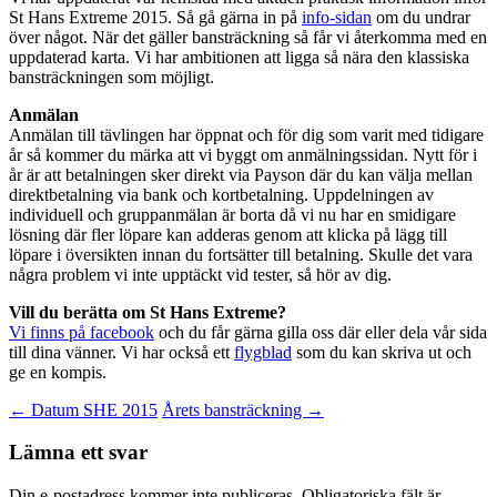
St Hans Extreme 2015. Så gå gärna in på
info-sidan
om du undrar
över något. När det gäller bansträckning så får vi återkomma med en
uppdaterad karta. Vi har ambitionen att ligga så nära den klassiska
bansträckningen som möjligt.
Anmälan
Anmälan till tävlingen har öppnat och för dig som varit med tidigare
år så kommer du märka att vi byggt om anmälningssidan. Nytt för i
år är att betalningen sker direkt via Payson där du kan välja mellan
direktbetalning via bank och kortbetalning. Uppdelningen av
individuell och gruppanmälan är borta då vi nu har en smidigare
lösning där fler löpare kan adderas genom att klicka på lägg till
löpare i översikten innan du fortsätter till betalning. Skulle det vara
några problem vi inte upptäckt vid tester, så hör av dig.
Vill du berätta om St Hans Extreme?
Vi finns på facebook
och du får gärna gilla oss där eller dela vår sida
till dina vänner. Vi har också ett
flygblad
som du kan skriva ut och
ge en kompis.
Inläggsnavigering
←
Datum SHE 2015
Årets bansträckning
→
Lämna ett svar
Din e-postadress kommer inte publiceras.
Obligatoriska fält är