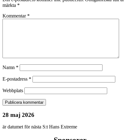
märkta
*
Kommentar
*
Namn
*
E-postadress
*
Webbplats
28 maj 2026
är datumet för nästa S:t Hans Extreme