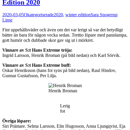
Edition 2020
2020-03-05
Okategoriserade
2020
,
winter edition
Sara Snogerup
Linse
Fint uppehållsväder och även om det var lerigt så var det betydligt
bättre än bara för någon vecka sedan. Trettio löpare med pannlampa,
gott humör och dubbade skor gav sig ut i mörkret.
Vinnare av S:t Hans Extreme tröja:
Ingrid Larsson, Henrik Broman (på bild nedan) och Karl Sörvik.
Vinnare av S:t Hans Extreme buff:
Oskar Henriksson (hans fot syns på bild nedan), Raul Hindov,
Gunnar Gustafsson, Per Lilja.
Henrik Broman
Lerig
fot
Övriga löpare:
Siri Präntare. Selma Larsson, Elin Hugosson, Anna Ljungqvist, Eja