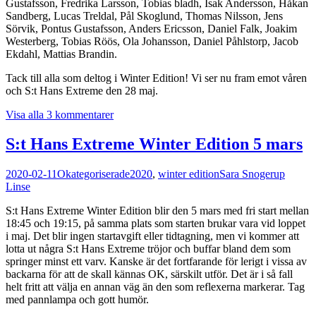
Gustafsson, Fredrika Larsson, Tobias bladh, Isak Andersson, Håkan
Sandberg, Lucas Treldal, Pål Skoglund, Thomas Nilsson, Jens
Sörvik, Pontus Gustafsson, Anders Ericsson, Daniel Falk, Joakim
Westerberg, Tobias Röös, Ola Johansson, Daniel Påhlstorp, Jacob
Ekdahl, Mattias Brandin.
Tack till alla som deltog i Winter Edition! Vi ser nu fram emot våren
och S:t Hans Extreme den 28 maj.
Visa alla 3 kommentarer
S:t Hans Extreme Winter Edition 5 mars
2020-02-11
Okategoriserade
2020
,
winter edition
Sara Snogerup
Linse
S:t Hans Extreme Winter Edition blir den 5 mars med fri start mellan
18:45 och 19:15, på samma plats som starten brukar vara vid loppet
i maj. Det blir ingen startavgift eller tidtagning, men vi kommer att
lotta ut några S:t Hans Extreme tröjor och buffar bland dem som
springer minst ett varv. Kanske är det fortfarande för lerigt i vissa av
backarna för att de skall kännas OK, särskilt utför. Det är i så fall
helt fritt att välja en annan väg än den som reflexerna markerar. Tag
med pannlampa och gott humör.