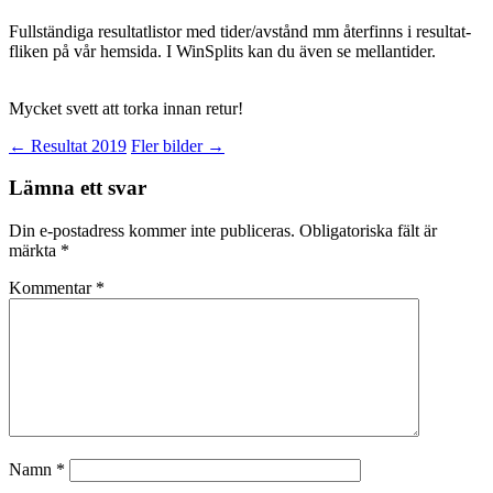
Fullständiga resultatlistor med tider/avstånd mm återfinns i resultat-
fliken på vår hemsida. I WinSplits kan du även se mellantider.
Mycket svett att torka innan retur!
Inläggsnavigering
←
Resultat 2019
Fler bilder
→
Lämna ett svar
Din e-postadress kommer inte publiceras.
Obligatoriska fält är
märkta
*
Kommentar
*
Namn
*