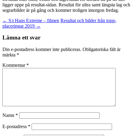
ligger uppe på resultat-sidan. Resultat för ultra samt längsta lag och
segrarbilder är på gång och kommer troligen imorgon fredag.
Inläggsnavigering
←
S:t Hans Extreme – filmen
Resultat och bilder från topp-
placeringar 2019
→
Lämna ett svar
Din e-postadress kommer inte publiceras.
Obligatoriska fält är
märkta
*
Kommentar
*
Namn
*
E-postadress
*