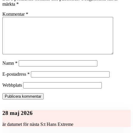
märkta
*
Kommentar
*
Namn
*
E-postadress
*
Webbplats
28 maj 2026
är datumet för nästa S:t Hans Extreme