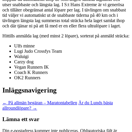
utser snabbaste och längsta lag. I S:t Hans Extreme är vi generösa
och tillåter obegränsat antal löpare per lag. I tävlingen om snabbast
tid väljer vi automatiskt ut de snabbaste tiderna på 40 km och i
tävlingen längsta lag summeras total sträcka hela laget samlat ihop
och där tjänar ni på att få med er en eller flera ultralöpare i laget.
Hittills anmälda lag (med minst 2 löpare), sorterat på anmäld sträcka:
Ulfs minne
Lugi Judo Crossfys Team
Waluigi
Carzy dog
Vegan Runners IK
Coach K Runners
OK2 Runners
Inläggsnavigering
←
På allmän begäran – Maratontabellen
Är du Lunds bästa
allroundlöpare?
→
Lämna ett svar
Din e-postadress kommer inte publiceras.
Obligatoriska fält är