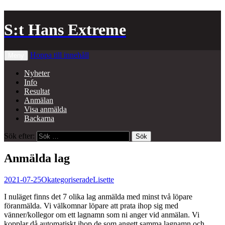
S:t Hans Extreme
Hoppa till innehåll
Meny
Nyheter
Info
Resultat
Anmälan
Visa anmälda
Backarna
Sök efter:
Anmälda lag
2021-07-25
Okategoriserade
Lisette
I nuläget finns det 7 olika lag anmälda med minst två löpare
föranmälda. Vi välkomnar löpare att prata ihop sig med
vänner/kollegor om ett lagnamn som ni anger vid anmälan. Vi
kopplar då automatiskt ihop de som angett samma lagnamn och