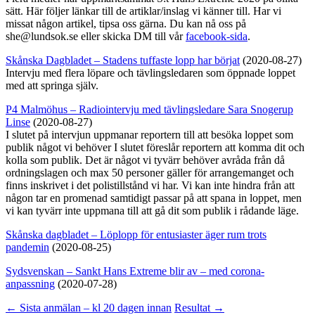
sätt. Här följer länkar till de artiklar/inslag vi känner till. Har vi
missat någon artikel, tipsa oss gärna. Du kan nå oss på
she@lundsok.se eller skicka DM till vår
facebook-sida
.
Skånska Dagbladet – Stadens tuffaste lopp har börjat
(2020-08-27)
Intervju med flera löpare och tävlingsledaren som öppnade loppet
med att springa själv.
P4 Malmöhus – Radiointervju med tävlingsledare Sara Snogerup
Linse
(2020-08-27)
I slutet på intervjun uppmanar reportern till att besöka loppet som
publik något vi behöver I slutet föreslår reportern att komma dit och
kolla som publik. Det är något vi tyvärr behöver avråda från då
ordningslagen och max 50 personer gäller för arrangemanget och
finns inskrivet i det polistillstånd vi har. Vi kan inte hindra från att
någon tar en promenad samtidigt passar på att spana in loppet, men
vi kan tyvärr inte uppmana till att gå dit som publik i rådande läge.
Skånska dagbladet – Löplopp för entusiaster äger rum trots
pandemin
(2020-08-25)
Sydsvenskan – Sankt Hans Extreme blir av – med corona-
anpassning
(2020-07-28)
Inläggsnavigering
←
Sista anmälan – kl 20 dagen innan
Resultat
→