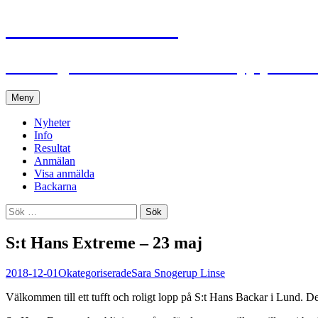
S:t Hans Extreme
Ett roligt och utmanande traillopp på S:t
Hoppa
Meny
till
innehåll
Nyheter
Info
Resultat
Anmälan
Visa anmälda
Backarna
Sök
efter:
S:t Hans Extreme – 23 maj
2018-12-01
Okategoriserade
Sara Snogerup Linse
Välkommen till ett tufft och roligt lopp på S:t Hans Backar i Lund. 