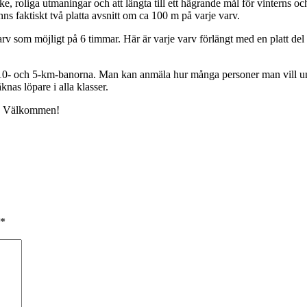
cke, roliga utmaningar och att längta till ett hägrande mål för vinterns
ns faktiskt två platta avsnitt om ca 100 m på varje varv.
arv som möjligt på 6 timmar. Här är varje varv förlängt med en platt del 
på 10- och 5-km-banorna. Man kan anmäla hur många personer man vill un
knas löpare i alla klasser.
ik. Välkommen!
*