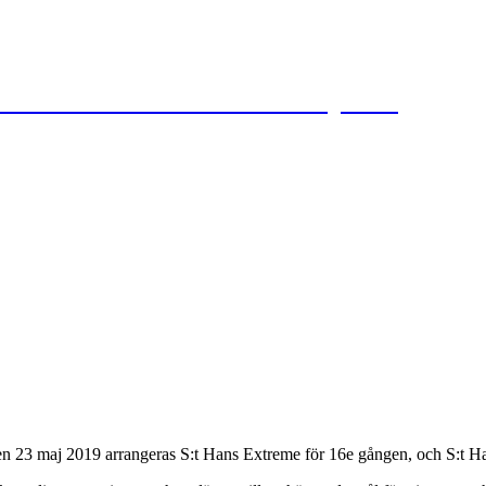
 Hans Backar i Lund den 28 maj 2026
Den 23 maj 2019 arrangeras S:t Hans Extreme för 16e gången, och S:t Ha