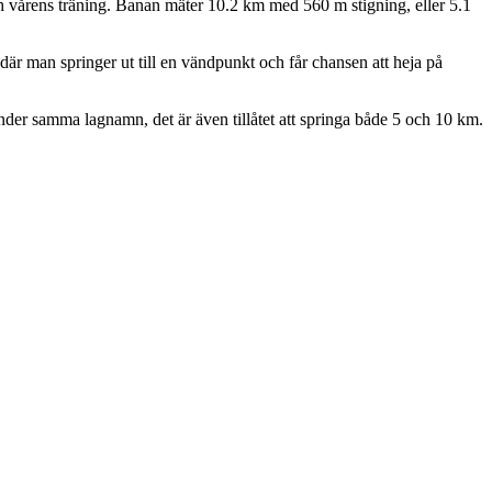
 och vårens träning. Banan mäter 10.2 km med 560 m stigning, eller 5.1
där man springer ut till en vändpunkt och får chansen att heja på
der samma lagnamn, det är även tillåtet att springa både 5 och 10 km.