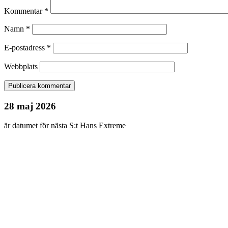
Kommentar
*
Namn
*
E-postadress
*
Webbplats
28 maj 2026
är datumet för nästa S:t Hans Extreme