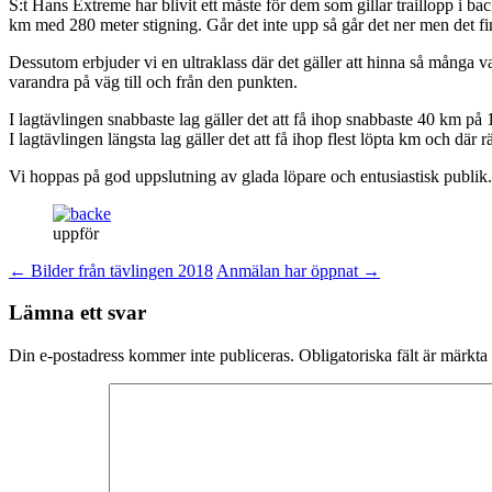
S:t Hans Extreme har blivit ett måste för dem som gillar traillopp i ba
km med 280 meter stigning. Går det inte upp så går det ner men det fin
Dessutom erbjuder vi en ultraklass där det gäller att hinna så många v
varandra på väg till och från den punkten.
I lagtävlingen snabbaste lag gäller det att få ihop snabbaste 40 km 
I lagtävlingen längsta lag gäller det att få ihop flest löpta km och där rä
Vi hoppas på god uppslutning av glada löpare och entusiastisk publ
uppför
Inläggsnavigering
←
Bilder från tävlingen 2018
Anmälan har öppnat
→
Lämna ett svar
Din e-postadress kommer inte publiceras.
Obligatoriska fält är märkta