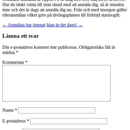
Har du tänkt vänta till sista stund med att anmäla dig, så är stunden
inne och det är dags att anmäla dig nu. Från och med imorgon gäller
efteranmälan vilket görs på tävlingsplatsen till förhöjd startavgift.
Inläggsnavigering
←
Anmälan har öppnat
Idag är det dags!
→
Lämna ett svar
Din e-postadress kommer inte publiceras.
Obligatoriska fält är
märkta
*
Kommentar
*
Namn
*
E-postadress
*