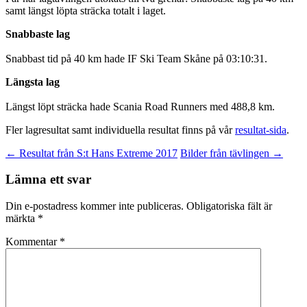
samt längst löpta sträcka totalt i laget.
Snabbaste lag
Snabbast tid på 40 km hade IF Ski Team Skåne på 03:10:31.
Längsta lag
Längst löpt sträcka hade Scania Road Runners med 488,8 km.
Fler lagresultat samt individuella resultat finns på vår
resultat-sida
.
Inläggsnavigering
←
Resultat från S:t Hans Extreme 2017
Bilder från tävlingen
→
Lämna ett svar
Din e-postadress kommer inte publiceras.
Obligatoriska fält är
märkta
*
Kommentar
*