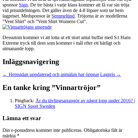
sponsor
Sign
. De tre bästa i varje klass kommer att få var sin tröja
vid prisutdelningen. Det gäller även de 4-8 löpare som tar hem
lagpriset. Medsponsor är
Semmeltind
. Tröjorna är av modellerna
”Vent Shirt” och ”Vent Shirt Womens Cut”.
Dessutom kommer vi att lotta ut ett stort antal buffar med S:t Hans
Extreme tryck till dem som kommer i mål efter ett härligt och
utmanande lopp.
Inläggsnavigering
←
Hemsidan uppdaterad och anmälan har öppnat
Lagpris
→
En tanke kring ”
Vinnartröjor
”
Pingback:
Är du tävlingsarrangör av något lopp under 2016? |
SIGN Sport Sweden
Lämna ett svar
Din e-postadress kommer inte publiceras.
Obligatoriska fält är
märkta
*