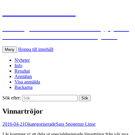
S:t Hans Extreme
Ett roligt och utmanande traillopp på S:t
Hans Backar i Lund den 28 maj 2026
Hoppa till innehåll
Meny
Nyheter
Info
Resultat
Anmälan
Visa anmälda
Backarna
Sök efter:
Vinnartröjor
2016-04-21
Okategoriserade
Sara Snogerup Linse
I år kommer vi att dela ut specialdesignade löpartröjor från vår nya