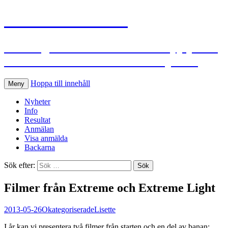
S:t Hans Extreme
Ett roligt och utmanande traillopp på S:t
Hans Backar i Lund den 28 maj 2026
Hoppa till innehåll
Meny
Nyheter
Info
Resultat
Anmälan
Visa anmälda
Backarna
Sök efter:
Filmer från Extreme och Extreme Light
2013-05-26
Okategoriserade
Lisette
I år kan vi presentera två filmer från starten och en del av banan: