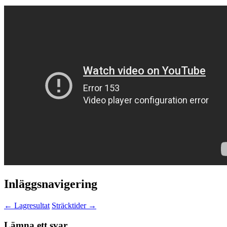
Inläggsnavigering
←
Lagresultat
Sträcktider
→
Lämna ett svar