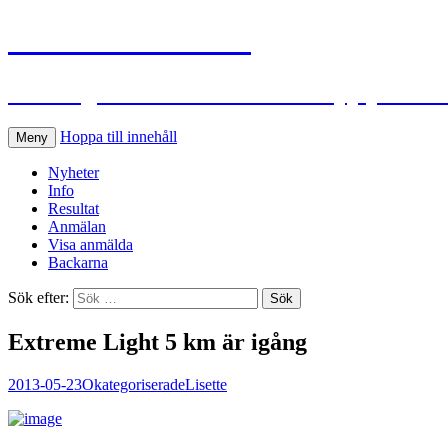
S:t Hans Extreme
Ett roligt och utmanande traillopp på S:t
Hoppa till innehåll
Meny
Nyheter
Info
Resultat
Anmälan
Visa anmälda
Backarna
Sök efter:
Extreme Light 5 km är igång
2013-05-23
Okategoriserade
Lisette