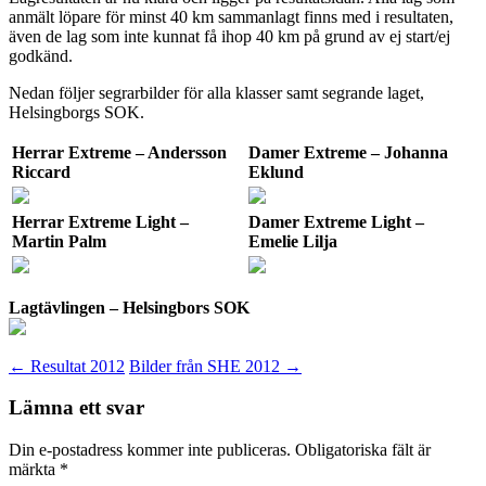
anmält löpare för minst 40 km sammanlagt finns med i resultaten,
även de lag som inte kunnat få ihop 40 km på grund av ej start/ej
godkänd.
Nedan följer segrarbilder för alla klasser samt segrande laget,
Helsingborgs SOK.
Herrar Extreme – Andersson
Damer Extreme – Johanna
Riccard
Eklund
Herrar Extreme Light –
Damer Extreme Light –
Martin Palm
Emelie Lilja
Lagtävlingen – Helsingbors SOK
Inläggsnavigering
←
Resultat 2012
Bilder från SHE 2012
→
Lämna ett svar
Din e-postadress kommer inte publiceras.
Obligatoriska fält är
märkta
*