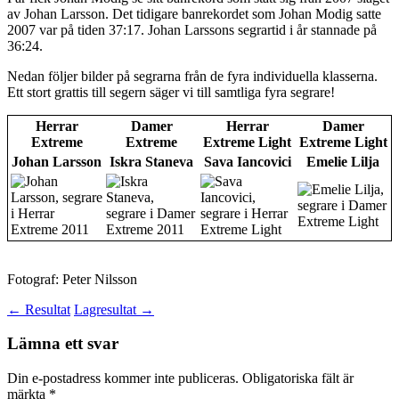
av Johan Larsson. Det tidigare banrekordet som Johan Modig satte
2007 var på tiden 37:17. Johan Larssons segrartid i år stannade på
36:24.
Nedan följer bilder på segrarna från de fyra individuella klasserna.
Ett stort grattis till segern säger vi till samtliga fyra segrare!
Herrar
Damer
Herrar
Damer
Extreme
Extreme
Extreme Light
Extreme Light
Johan Larsson
Iskra Staneva
Sava Iancovici
Emelie Lilja
Fotograf: Peter Nilsson
Inläggsnavigering
←
Resultat
Lagresultat
→
Lämna ett svar
Din e-postadress kommer inte publiceras.
Obligatoriska fält är
märkta
*