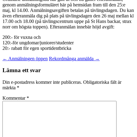
genom anmälningsformuläret här på hemsidan fram till den 25:e
maj, kl 14.00. Anmälningsavgiften betalas på tävlingsdagen. Du kan
även efteranmäla dig på plats på tävlingsdagen den 26 maj mellan kl
17.00 och 18.00 (på tävlingscentrum uppe på St Hans backar, strax
norr om högsta toppen). Efteranmälan innebär höjd avgift:
200:- för vuxna och
120:-för ungdomar/juniorer/studenter
20:- rabatt för egen sportidentbricka
Inläggsnavigering
←
Anmälningen öppen
Rekordmånga anmälda
→
Lämna ett svar
Din e-postadress kommer inte publiceras.
Obligatoriska fält är
märkta
*
Kommentar
*