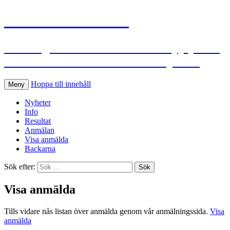
S:t Hans Extreme
Ett roligt och utmanande traillopp på S:t
Hans Backar i Lund den 28 maj 2026
Hoppa till innehåll
Meny
Nyheter
Info
Resultat
Anmälan
Visa anmälda
Backarna
Sök efter:
Visa anmälda
Tills vidare nås listan över anmälda genom vår anmälningssida.
Visa
anmälda