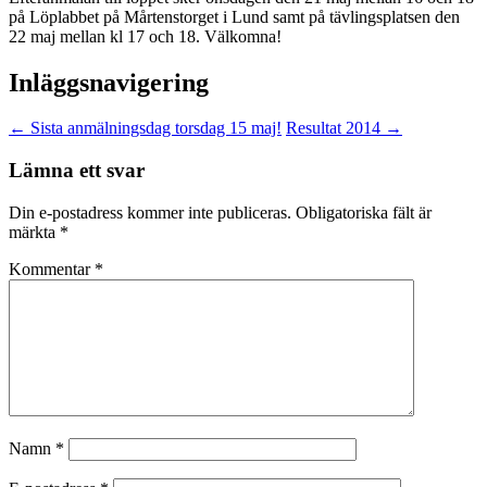
på Löplabbet på Mårtenstorget i Lund samt på tävlingsplatsen den
22 maj mellan kl 17 och 18. Välkomna!
Inläggsnavigering
←
Sista anmälningsdag torsdag 15 maj!
Resultat 2014
→
Lämna ett svar
Din e-postadress kommer inte publiceras.
Obligatoriska fält är
märkta
*
Kommentar
*
Namn
*