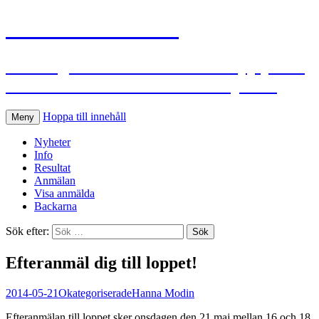
S:t Hans Extreme
Ett roligt och utmanande traillopp på S:t
Hans Backar i Lund den 28 maj 2026
Hoppa till innehåll
Meny
Nyheter
Info
Resultat
Anmälan
Visa anmälda
Backarna
Sök efter:
Efteranmäl dig till loppet!
2014-05-21
Okategoriserade
Hanna Modin
Efteranmälan till loppet sker onsdagen den 21 maj mellan 16 och 18