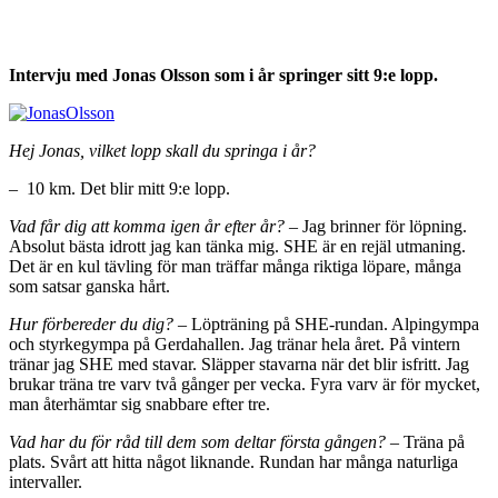
Intervju med Jonas Olsson som i år springer sitt 9:e lopp.
Hej Jonas, vilket lopp skall du springa i år?
– 10 km. Det blir mitt 9:e lopp.
Vad får dig att komma igen år efter år?
– Jag brinner för löpning.
Absolut bästa idrott jag kan tänka mig. SHE är en rejäl utmaning.
Det är en kul tävling för man träffar många riktiga löpare, många
som satsar ganska hårt.
Hur förbereder du dig?
– Löpträning på SHE-rundan. Alpingympa
och styrkegympa på Gerdahallen. Jag tränar hela året. På vintern
tränar jag SHE med stavar. Släpper stavarna när det blir isfritt. Jag
brukar träna tre varv två gånger per vecka. Fyra varv är för mycket,
man återhämtar sig snabbare efter tre.
Vad har du för råd till dem som deltar första gången?
– Träna på
plats. Svårt att hitta något liknande. Rundan har många naturliga
intervaller.