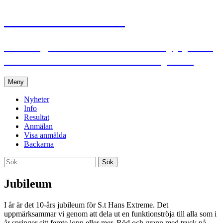
S:t Hans Extreme
Ett roligt och utmanande traillopp på S:t
Hans Backar i Lund den 28 maj 2026
Hoppa
Meny
till
innehåll
Nyheter
Info
Resultat
Anmälan
Visa anmälda
Backarna
Sök
efter:
Jubileum
I år är det 10-års jubileum för S.t Hans Extreme. Det
uppmärksammar vi genom att dela ut en funktionströja till alla som i
år springer sitt femte lopp eller mer. Röd och grann med tryck på