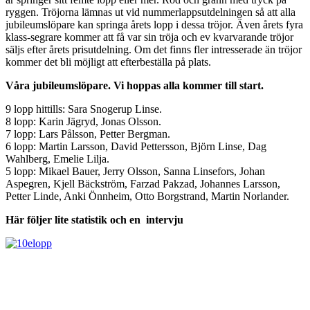
ryggen. Tröjorna lämnas ut vid nummerlappsutdelningen så att alla
jubileumslöpare kan springa årets lopp i dessa tröjor. Även årets fyra
klass-segrare kommer att få var sin tröja och ev kvarvarande tröjor
säljs efter årets prisutdelning. Om det finns fler intresserade än tröjor
kommer det bli möjligt att efterbeställa på plats.
Våra jubileumslöpare. Vi hoppas alla kommer till start.
9 lopp hittills: Sara Snogerup Linse.
8 lopp: Karin Jägryd, Jonas Olsson.
7 lopp: Lars Pålsson, Petter Bergman.
6 lopp: Martin Larsson, David Pettersson, Björn Linse, Dag
Wahlberg, Emelie Lilja.
5 lopp: Mikael Bauer, Jerry Olsson, Sanna Linsefors, Johan
Aspegren, Kjell Bäckström, Farzad Pakzad, Johannes Larsson,
Petter Linde, Anki Önnheim, Otto Borgstrand, Martin Norlander.
Här följer lite statistik och en intervju